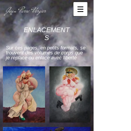
Jean Pierre Vergier
ENLACEMENT
S
Sur ces pages, en petits formats, se
trouvent des volumes de corps que
je replace ou enlace avec liberté